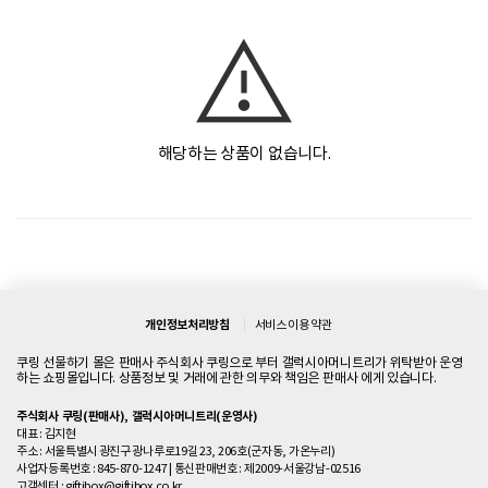
해당하는 상품이 없습니다.
개인정보처리방침
서비스 이용 약관
쿠링 선물하기 몰은 판매사 주식회사 쿠링으로 부터 갤럭시아머니트리가 위탁받아 운영
하는 쇼핑몰입니다. 상품정보 및 거래에 관한 의무와 책임은 판매사 에게 있습니다.
주식회사 쿠링(판매사), 갤럭시아머니트리(운영사)
대표 : 김지현
주소 : 서울특별시 광진구 광나루로19길 23, 206호(군자동, 가온누리)
사업자등록번호 : 845-870-1247
|
통신판매번호 : 제2009-서울강남-02516
고객센터 :
giftibox@giftibox.co.kr