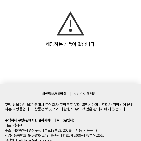
해당하는 상품이 없습니다.
개인정보처리방침
서비스 이용 약관
쿠링 선물하기 몰은 판매사 주식회사 쿠링으로 부터 갤럭시아머니트리가 위탁받아 운영
하는 쇼핑몰입니다. 상품정보 및 거래에 관한 의무와 책임은 판매사 에게 있습니다.
주식회사 쿠링(판매사), 갤럭시아머니트리(운영사)
대표 : 김지현
주소 : 서울특별시 광진구 광나루로19길 23, 206호(군자동, 가온누리)
사업자등록번호 : 845-870-1247
|
통신판매번호 : 제2009-서울강남-02516
고객센터 :
giftibox@giftibox.co.kr