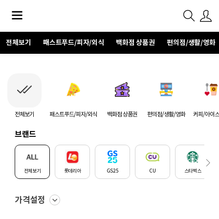
전체보기
패스트푸드/피자/외식
백화점 상품권
편의점/생활/영화
전체보기
패스트푸드/피자/외식
백화점 상품권
편의점/생활/영화
커피/아이
브랜드
전체보기
롯데리아
GS25
CU
스타벅스
가격설정