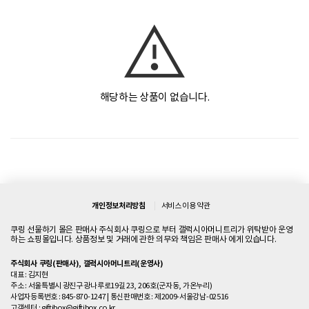
해당하는 상품이 없습니다.
개인정보처리방침
서비스 이용 약관
쿠링 선물하기 몰은 판매사 주식회사 쿠링으로 부터 갤럭시아머니트리가 위탁받아 운영
하는 쇼핑몰입니다. 상품정보 및 거래에 관한 의무와 책임은 판매사 에게 있습니다.
주식회사 쿠링(판매사), 갤럭시아머니트리(운영사)
대표 : 김지현
주소 : 서울특별시 광진구 광나루로19길 23, 206호(군자동, 가온누리)
사업자등록번호 : 845-870-1247
|
통신판매번호 : 제2009-서울강남-02516
고객센터 :
giftibox@giftibox.co.kr