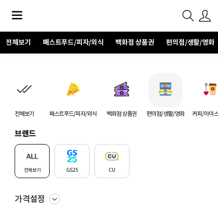
전체보기
패스트푸드/피자/외식
백화점 상품권
편의점/생활/영화
전체보기
패스트푸드/피자/외식
백화점 상품권
편의점/생활/영화
커피/아이
브랜드
전체보기
GS25
CU
가격설정