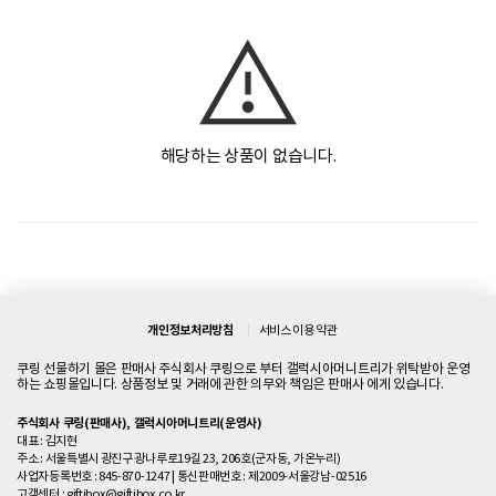
해당하는 상품이 없습니다.
개인정보처리방침
서비스 이용 약관
쿠링 선물하기 몰은 판매사 주식회사 쿠링으로 부터 갤럭시아머니트리가 위탁받아 운영
하는 쇼핑몰입니다. 상품정보 및 거래에 관한 의무와 책임은 판매사 에게 있습니다.
주식회사 쿠링(판매사), 갤럭시아머니트리(운영사)
대표 : 김지현
주소 : 서울특별시 광진구 광나루로19길 23, 206호(군자동, 가온누리)
사업자등록번호 : 845-870-1247
|
통신판매번호 : 제2009-서울강남-02516
고객센터 :
giftibox@giftibox.co.kr