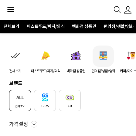
전체보기
패스트푸드/피자/외식
백화점 상품권
편의점/생활/영화
전체보기
패스트푸드/피자/외식
백화점 상품권
편의점/생활/영화
커피/아이
브랜드
전체보기
GS25
CU
가격설정