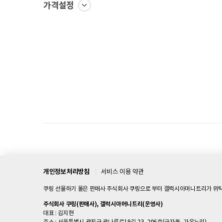
가격설정
개인정보처리방침
서비스 이용 약관
쿠링 선물하기 몰은 판매사 주식회사 쿠링으로 부터 갤럭시아머니트리가 위탁
주식회사 쿠링(판매사), 갤럭시아머니트리(운영사)
대표 : 김지현
주소 : 서울특별시 광진구 광나루로19길 23, 206호(군자동, 가온누리)