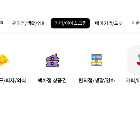
권
편의점/생활/영화
커피/아이스크림
베이커리/도넛
이벤
드/피자/외식
백화점 상품권
편의점/생활/영화
커피/