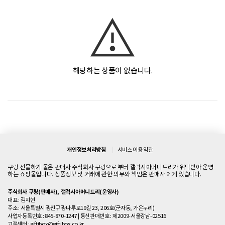
해당하는 상품이 없습니다.
개인정보처리방침
서비스 이용 약관
쿠링 선물하기 몰은 판매사 주식회사 쿠링으로 부터 갤럭시아머니트리가 위탁받아 운영
하는 쇼핑몰입니다. 상품정보 및 거래에 관한 의무와 책임은 판매사 에게 있습니다.
주식회사 쿠링(판매사), 갤럭시아머니트리(운영사)
대표 : 김지현
주소 : 서울특별시 광진구 광나루로19길 23, 206호(군자동, 가온누리)
사업자등록번호 : 845-870-1247
|
통신판매번호 : 제2009-서울강남-02516
고객센터 :
giftibox@giftibox.co.kr