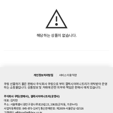
해당하는 상품이 없습니다.
개인정보처리방침
서비스 이용 약관
쿠링 선물하기 몰은 판매사 주식회사 쿠링으로 부터 갤럭시아머니트리가 위탁받아 운영
하는 쇼핑몰입니다. 상품정보 및 거래에 관한 의무와 책임은 판매사 에게 있습니다.
주식회사 쿠링(판매사), 갤럭시아머니트리(운영사)
대표 : 김지현
주소 : 서울특별시 광진구 광나루로19길 23, 206호(군자동, 가온누리)
사업자등록번호 : 845-870-1247
|
통신판매번호 : 제2009-서울강남-02516
고객센터 :
giftibox@giftibox.co.kr