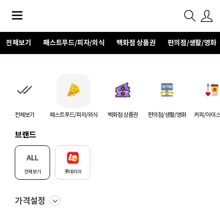
전체보기
패스트푸드/피자/외식
백화점 상품권
편의점/생활/영화
전체보기
패스트푸드/피자/외식
백화점 상품권
편의점/생활/영화
커피/아이
브랜드
전체보기
롯데리아
가격설정