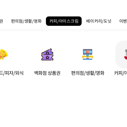
권
편의점/생활/영화
커피/아이스크림
베이커리/도넛
이벤
드/피자/외식
백화점 상품권
편의점/생활/영화
커피/