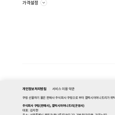
가격설정
개인정보처리방침
서비스 이용 약관
쿠링 선물하기 몰은 판매사 주식회사 쿠링으로 부터 갤럭시아머니트리가 위탁
주식회사 쿠링(판매사), 갤럭시아머니트리(운영사)
대표 : 김지현
주소 : 서울특별시 광진구 광나루로19길 23, 206호(군자동, 가온누리)