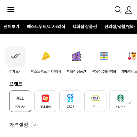
전체보기
패스트푸드/피자/외식
백화점 상품권
편의점/생활/영화
전체보기
패스트푸드/피자/외식
백화점 상품권
편의점/생활/영화
커피/아이
브랜드
전체보기
롯데리아
GS25
CU
스타벅스
가격설정