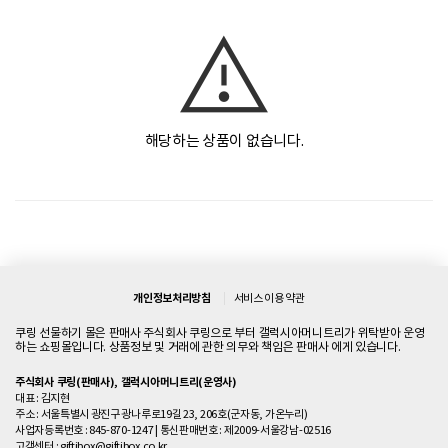
해당하는 상품이 없습니다.
개인정보처리방침
서비스 이용 약관
쿠링 선물하기 몰은 판매사 주식회사 쿠링으로 부터 갤럭시아머니트리가 위탁받아 운영
하는 쇼핑몰입니다. 상품정보 및 거래에 관한 의무와 책임은 판매사 에게 있습니다.
주식회사 쿠링(판매사), 갤럭시아머니트리(운영사)
대표 : 김지현
주소 : 서울특별시 광진구 광나루로19길 23, 206호(군자동, 가온누리)
사업자등록번호 : 845-870-1247
|
통신판매번호 : 제2009-서울강남-02516
고객센터 :
giftibox@giftibox.co.kr