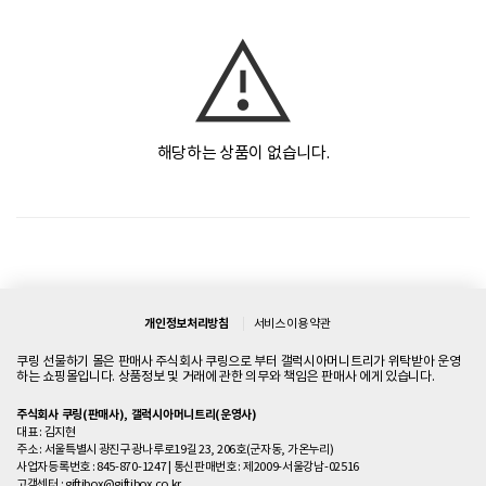
해당하는 상품이 없습니다.
개인정보처리방침
서비스 이용 약관
쿠링 선물하기 몰은 판매사 주식회사 쿠링으로 부터 갤럭시아머니트리가 위탁받아 운영
하는 쇼핑몰입니다. 상품정보 및 거래에 관한 의무와 책임은 판매사 에게 있습니다.
주식회사 쿠링(판매사), 갤럭시아머니트리(운영사)
대표 : 김지현
주소 : 서울특별시 광진구 광나루로19길 23, 206호(군자동, 가온누리)
사업자등록번호 : 845-870-1247
|
통신판매번호 : 제2009-서울강남-02516
고객센터 :
giftibox@giftibox.co.kr