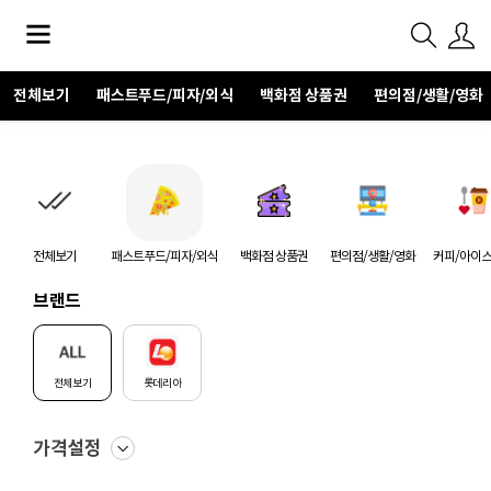
전체보기
패스트푸드/피자/외식
백화점 상품권
편의점/생활/영화
전체보기
패스트푸드/피자/외식
백화점 상품권
편의점/생활/영화
커피/아이
브랜드
전체보기
롯데리아
가격설정