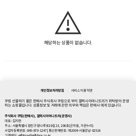
해당하는 상품이 없습니다.
개인정보처리방침
서비스 이용 약관
쿠링 선물하기 몰은 판매사 주식회사 쿠링으로 부터 갤럭시아머니트리가 위탁받아 운영
하는 쇼핑몰입니다. 상품정보 및 거래에 관한 의무와 책임은 판매사 에게 있습니다.
주식회사 쿠링(판매사), 갤럭시아머니트리(운영사)
대표 : 김지현
주소 : 서울특별시 광진구 광나루로19길 23, 206호(군자동, 가온누리)
사업자등록번호 : 845-870-1247
|
통신판매번호 : 제2009-서울강남-02516
고객센터 :
giftibox@giftibox.co.kr