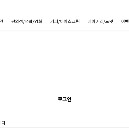
권
편의점/생활/영화
커피/아이스크림
베이커리/도넛
이벤
로그인
이디