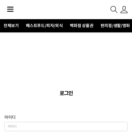
전체보기
패스트푸드/피자/외식
백화점 상품권
편의점/생활/영화
로그인
아이디