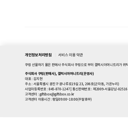
개인정보처리방침
서비스 이용 약관
쿠링 선물하기 몰은 판매사 주식회사 쿠링으로 부터 갤럭시아머니트리가 위탁
주식회사 쿠링(판매사), 갤럭시아머니트리(운영사)
대표 : 김지현
주소 : 서울특별시 광진구 광나루로19길 23, 206호(군자동, 가온누리)
사업자등록번호 : 845-870-1247
|
통신판매번호 : 제2009-서울강남-02516
고객센터 :
giftibox@giftibox.co.kr
고객센터 이용시간 :
평일09:00~18:00(주말휴무)