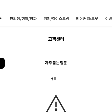
권
편의점/생활/영화
커피/아이스크림
베이커리/도넛
이벤
고객센터
자주 묻는 질문
제목