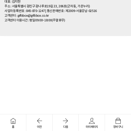
대표 : 김지현
주소 : 서울특별시 광진구 광나루로19길 23, 206호(군자동, 가온누리)
사업자등록번호 : 845-870-1247
|
통신판매번호 : 제2009-서울강남-02516
고객센터 :
giftibox@giftibox.co.kr
고객센터 이용시간 :
평일09:00~18:00(주말휴무)
홈
이전
다음
마이페이지
장바구니