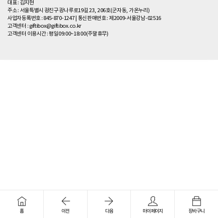
대표 : 김지현
주소 : 서울특별시 광진구 광나루로19길 23, 206호(군자동, 가온누리)
사업자등록번호 : 845-870-1247
|
통신판매번호 : 제2009-서울강남-02516
고객센터 :
giftibox@giftibox.co.kr
고객센터 이용시간 :
평일09:00~18:00(주말휴무)
홈
이전
다음
마이페이지
장바구니